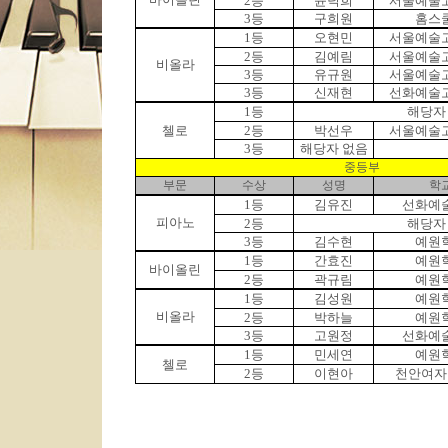
2등
윤덕희
서울예술
3등
구희원
홈스
1등
오현민
서울예술
2등
김예림
서울예술
비올라
3등
유규원
서울예술
3등
신재현
선화예술
1등
해당자
첼로
2등
박선우
서울예술
3등
해당자 없음
중등부
부문
수상
성명
학
1등
김유진
선화예
피아노
2등
해당자
3등
김수현
예원
1등
간효진
예원
바이올린
2등
곽규림
예원
1등
김성원
예원
비올라
2등
박하늘
예원
3등
고원정
선화예
1등
민세연
예원
첼로
2등
이현아
천안여자