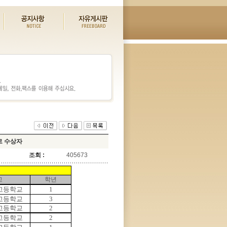
르 수상자
조회 :
405673
교
학년
고등학교
1
고등학교
3
고등학교
2
고등학교
2