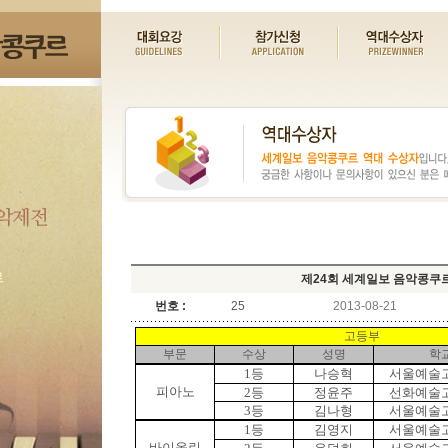
제24회 세계일보 음악콩쿠
번호 :
25
2013-08-21
고등부
부문
수상
성명
학
1등
나승혁
서울예술
피아노
2등
정윤주
선화예술
3등
김나형
서울예술
1등
김영지
서울예술
바이올린