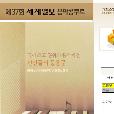
번호 
고등부
부문
피아노