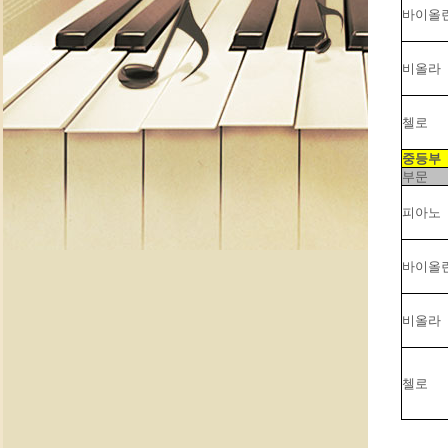
바이올
비올라
첼로
중등부
부문
피아노
바이올
비올라
첼로