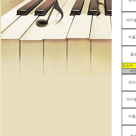
피아
바이
비올
첼
중등부
부
피아
바이
비올