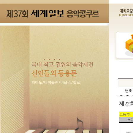
번호 
제22
고등부
부